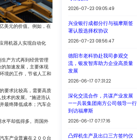
2026-07-23 09:05:49
兴业银行成都分行与福摩斯签
0亿美元的价值。例如，在
署认股选择权协议
2026-07-23 08:56:47
早应用机器人实现自动化
德阳市老科协赴我司参观交
到生产方式再到经营管理
流，银发智库助力企业高质量
业的加速发展，主要体现
发展
环境的工作，节省人工和
2026-06-17 07:31:22
的要求比较高，需要高质
深化交流合作，共谋产业发展
技术的发展。”施进浩认
——兵装集团南方公司领导一行
并最终降低成本；汽车企
到访福摩斯
用水平却低得多。而国外
2026-06-17 07:17:16
凸焊机生产及出口三方签约仪
汽车产业普遍在２００台