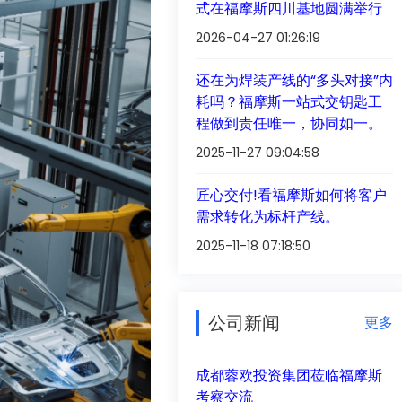
式在福摩斯四川基地圆满举行
2026-04-27 01:26:19
还在为焊装产线的“多头对接”内
耗吗？福摩斯一站式交钥匙工
程做到责任唯一，协同如一。
2025-11-27 09:04:58
匠心交付!看福摩斯如何将客户
需求转化为标杆产线。
2025-11-18 07:18:50
公司新闻
更多
成都蓉欧投资集团莅临福摩斯
考察交流