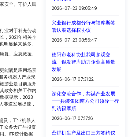
家安全、守护人民
2026-07-23 09:05:49
兴业银行成都分行与福摩斯签
署认股选择权协议
行业对于补充劳动
，2021年相关企
2026-07-23 08:56:47
也明显越来越多。
康复、应急救援、
德阳市老科协赴我司参观交
流，银发智库助力企业高质量
发展
更能满足应用场景
服务机器人产业形
2026-06-17 07:31:22
旅游业是目前服务
其政务相关工作内
深化交流合作，共谋产业发展
据显示，2023
——兵装集团南方公司领导一行
器人赛道发展提速，
到访福摩斯
2026-06-17 07:17:16
提及，工业机器人
了众多大厂与投资
凸焊机生产及出口三方签约仪
。IFR统计数据