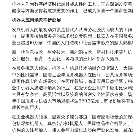
机器人作为数字经济时代最具标志性的工具，正在深刻改变着
健康等方面发挥着愈加重要的作用，已成为衡量一个国家创新
机器人应用场景不断延展
发展机器人的最初动力就是替代人从事劳动强度比较大的工作
力、提供无接触服务等的需求都愈发强烈，机器人在不同服务应
业已超过10万家，中国的人口结构和社会需求形成的超大规
新一代信息技术、生物技术、新能源技术、新材料技术等与机
公共服务、教育、石油化工等领域的应用不断深入拓展。
在服务机器人领域，机器人与信息技术的融合日渐深入，大幅
中的性能需求。随着近些年服务机器人在医疗、公共服务等场
成更多真实的市场需求。在医疗领域，临床应用日益活跃，构
业中机器人渗透率最高的行业，在受访企业用户中应用比例均
容具有复杂性、高灵活性以及较高的保密安全性要求有关。场
年中国服务型机器人市场规模将达959.2亿元，市场份额将有望
成长空间巨大。
在工业机器人领域，涵盖众多细分赛道，随着应用场景的加深
包括焊接机器人、真空(洁净)机器人、民爆物品生产机器人
机构的关注与加入，相关参与力量也逐步向产业化发展。且在