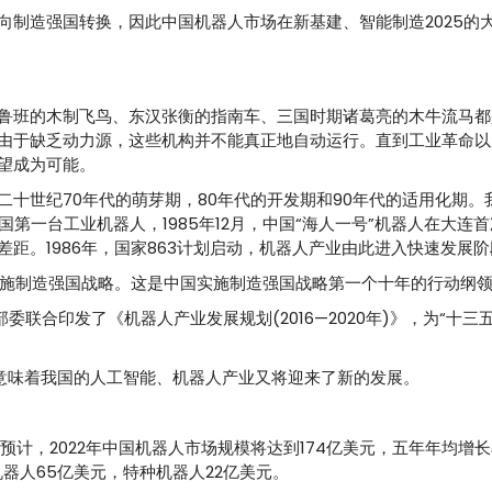
向制造强国转换，因此中国机器人市场在新基建、智能制造2025的
鲁班的木制飞鸟、东汉张衡的指南车、三国时期诸葛亮的木牛流马都
由于缺乏动力源，这些机构并不能真正地自动运行。直到工业革命以
望成为可能。
世纪70年代的萌芽期，80年代的开发期和90年代的适用化期。我
国第一台工业机器人，1985年12月，中国“海人一号”机器人在大连
距。1986年，国家863计划启动，机器人产业由此进入快速发展阶
进实施制造强国战略。这是中国实施制造强国战略第一个十年的行动纲
委联合印发了《机器人产业发展规划(2016—2020年)》，为“十三
，意味着我国的人工智能、机器人产业又将迎来了新的发展。
预计，2022年中国机器人市场规模将达到174亿美元，五年年均增长
机器人65亿美元，特种机器人22亿美元。