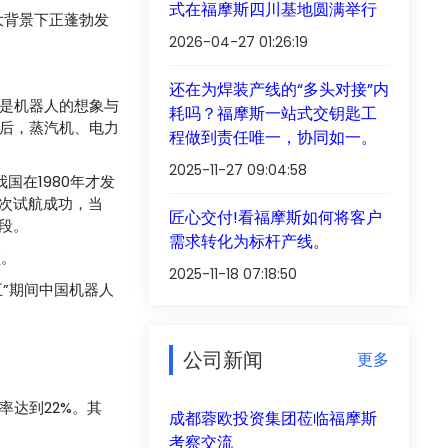
式在福摩斯四川基地圆满举行
大背景下正蓬勃发
2026-04-27 01:26:19
还在为焊装产线的“多头对接”内
是机器人的想象与
耗吗？福摩斯一站式交钥匙工
后，蒸汽机、电力
程做到责任唯一，协同如一。
2025-11-27 09:04:58
国在1980年才发
首次试航成功，当
匠心交付!看福摩斯如何将客户
段。
需求转化为标杆产线。
领。
2025-11-18 07:18:50
五”期间中国机器人
公司新闻
更多
率达到22%。其
成都蓉欧投资集团莅临福摩斯
考察交流